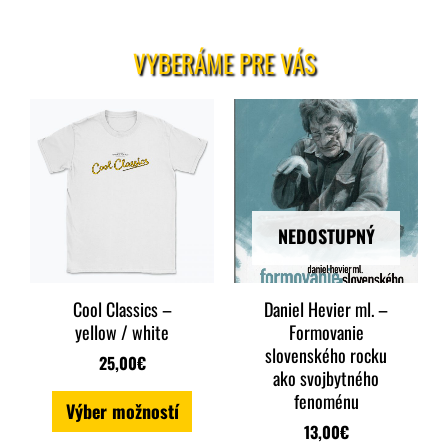
VYBERÁME PRE VÁS
Tento
produkt
má
viacero
NEDOSTUPNÝ
variantov.
Možnosti
Cool Classics –
Daniel Hevier ml. –
si
yellow / white
Formovanie
môžete
slovenského rocku
25,00
€
ako svojbytného
vybrať
fenoménu
Výber možností
na
13,00
€
stránke