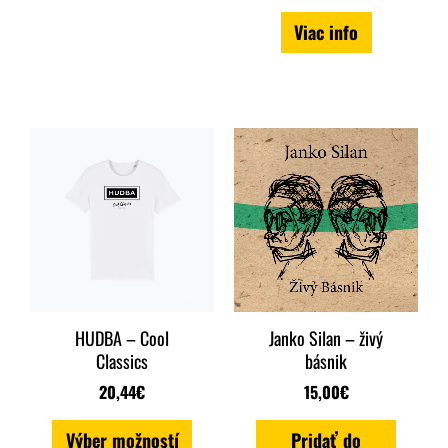
produktu.
Viac info
Tento
produkt
má
viacero
variantov.
Možnosti
HUDBA – Cool
Janko Silan – živý
si
Classics
básnik
môžete
20,44
€
15,00
€
vybrať
Výber možností
Pridať do
na