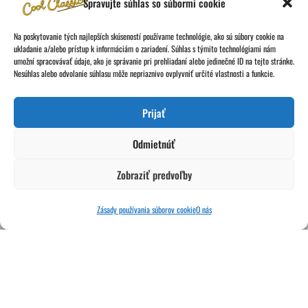
Spravujte súhlas so súbormi cookie
IČO: 46893911 | DIČ: 2023663565
Na poskytovanie tých najlepších skúseností používame technológie, ako sú súbory cookie na
www.mpproduction.eu
ukladanie a/alebo prístup k informáciám o zariadení. Súhlas s týmito technológiami nám
umožní spracovávať údaje, ako je správanie pri prehliadaní alebo jedinečné ID na tejto stránke.
Nesúhlas alebo odvolanie súhlasu môže nepriaznivo ovplyvniť určité vlastnosti a funkcie.
Prijať
Odmietnúť
Zobraziť predvoľby
Zásady používania súborov cookie
O nás