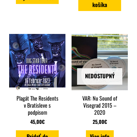
košíka
stránke
produktu.
NEDOSTUPNÝ
Plagát The Residents
VAR: Nu Sound of
v Bratisleve s
Visegrad 2015 –
podpisom
2020
45,00
€
25,00
€
Pridať do
Viac info