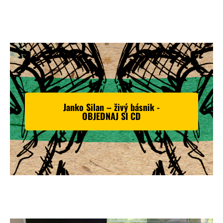
Janko Silan – živý básnik -
OBJEDNAJ SI CD