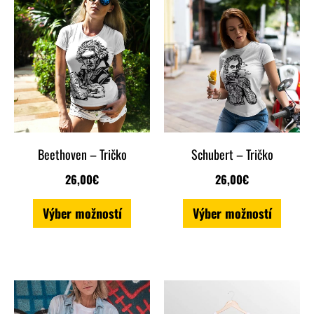
Tento
Tento
produkt
produk
má
má
viacero
viacero
variantov.
variant
Možnosti
Možnos
si
si
Beethoven – Tričko
Schubert – Tričko
môžete
môžete
26,00
€
26,00
€
vybrať
vybrať
Výber možností
Výber možností
na
na
stránke
stránk
produktu.
produk
Tento
Tento