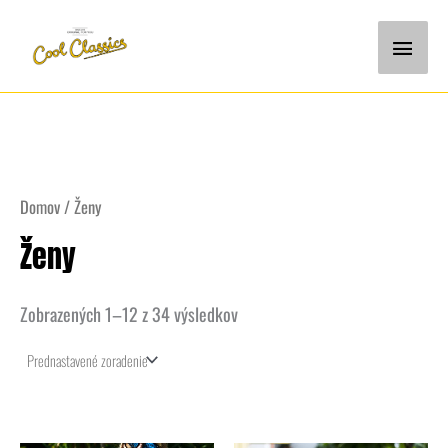
Preskočiť
Hlavn
na
Menu
obsah
Domov
/ Ženy
Ženy
Zobrazených 1–12 z 34 výsledkov