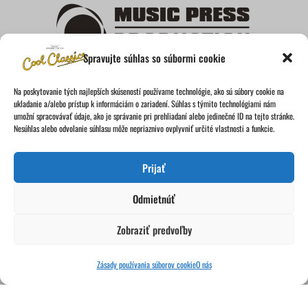
k
a
n
o
-
m
u
f
d
Spravujte súhlas so súbormi cookie
Bratislava, Slovakia, EU
Na poskytovanie tých najlepších skúseností používame technológie, ako sú súbory cookie na
IČO: 46893911 | DIČ: 2023663565
ukladanie a/alebo prístup k informáciám o zariadení. Súhlas s týmito technológiami nám
umožní spracovávať údaje, ako je správanie pri prehliadaní alebo jedinečné ID na tejto stránke.
www.mpproduction.eu
Nesúhlas alebo odvolanie súhlasu môže nepriaznivo ovplyvniť určité vlastnosti a funkcie.
Prijať
Odmietnúť
Zobraziť predvoľby
Zásady používania súborov cookie
O nás