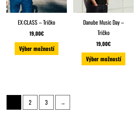
Možnosti
Možnos
si
si
EX:CLASS – Tričko
Danube Music Day –
môžete
môžete
Tričko
19,00
€
vybrať
vybrať
19,00
€
Výber možností
na
na
Výber možností
stránke
stránk
produktu.
produk
1
2
3
→