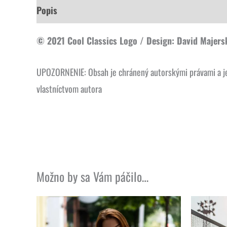
Popis
Ďalšie informácie
© 2021 Cool Classics Logo / Design: David Majers
UPOZORNENIE: Obsah je chránený autorskými právami a je v
vlastníctvom autora
Možno by sa Vám páčilo…
Tento
produkt