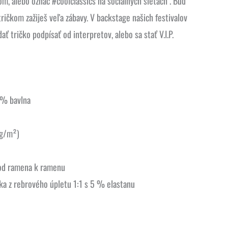
, alebo označ #coolclassics na sociálnych sieťach . Buď
ičkom zažiješ veľa zábavy. V backstage našich festivalov
ať tričko podpísať od interpretov, alebo sa stať V.I.P.
 % bavlna
 g/m²)
od ramena k ramenu
ka z rebrového úpletu 1:1 s 5 % elastanu