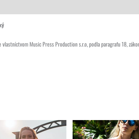
ký
lastníctvom Music Press Production s.r.o, podla paragrafu 18, zákon
Tento
produkt