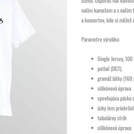
scénu. Odporuč nás kamošom
našim kamošom a s našim tr
a koncertov, kde si môžeš d
Parametre výrobku:
Single Jersey, 100
potlač (DGT).
gramáž látky (160
silikónová úprava
spevňujúca páska 
úzky lem priekrční
tubulárny strih
silikónová úprava