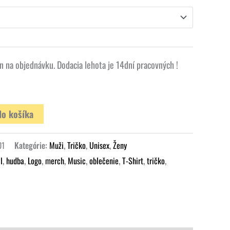
n na objednávku. Dodacia lehota je 14dní pracovných !
do košíka
01
Kategórie:
Muži
,
Tričko
,
Unisex
,
Ženy
l
,
hudba
,
Logo
,
merch
,
Music
,
oblečenie
,
T-Shirt
,
tričko
,