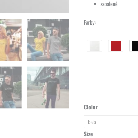
zabalené
Farby:
Clolor
Size