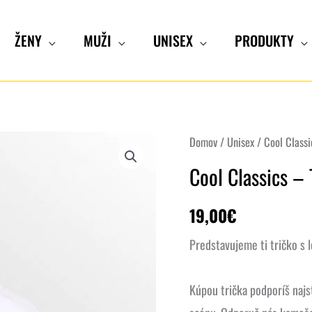
ŽENY
MUŽI
UNISEX
PRODUKTY
množstvo
Domov
/
Unisex
/ Cool Classi
Cool
Cool Classics – 
Classics
-
19,00
€
Tričko
Predstavujeme ti tričko s 
Kúpou trička podporíš najs