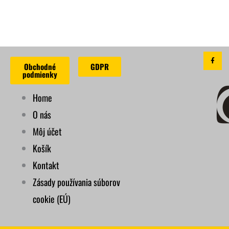
F
a
Obchodné
GDPR
c
e
podmienky
b
o
o
Home
k
-
f
O nás
Môj účet
Košík
Kontakt
Zásady používania súborov
cookie (EÚ)