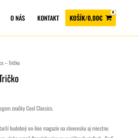
O NÁS
KONTAKT
KOŠÍK/
0,00
€
cs – Tričko
Tričko
logom značky Cool Classics.
tarší hudobný on-line magazín na slovensku aj miestnu