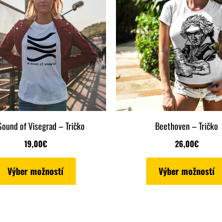
má
viacero
variantov.
Možnosti
si
môžete
vybrať
na
ound of Visegrad – Tričko
Beethoven – Tričko
stránke
19,00
€
26,00
€
produktu.
Výber možností
Výber možností