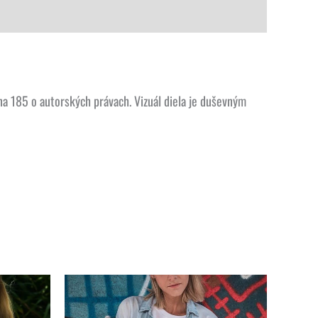
a 185 o autorských právach. Vizuál diela je duševným
Tento
Tento
produkt
produkt