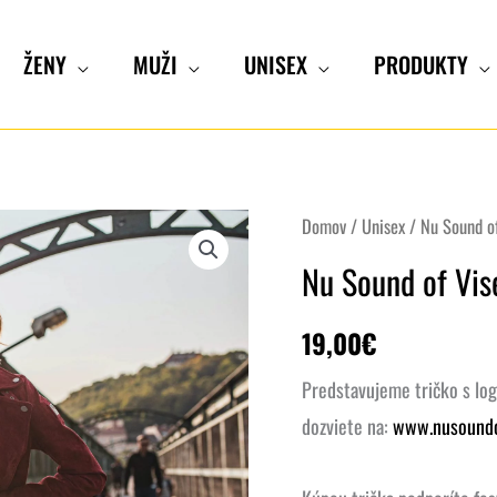
ŽENY
MUŽI
UNISEX
PRODUKTY
množstvo
Domov
/
Unisex
/ Nu Sound of
Nu
Nu Sound of Vis
Sound
of
19,00
€
Visegrad
Predstavujeme tričko s log
-
dozviete na:
www.nusoundo
Tričko