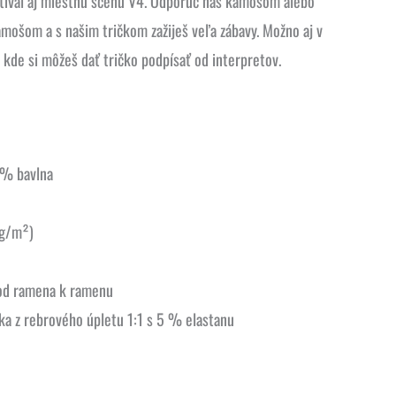
stival aj miestnu scénu V4. Odporuč nás kamošom alebo
mošom a s našim tričkom zažiješ veľa zábavy. Možno aj v
 kde si môžeš dať tričko podpísať od interpretov.
 % bavlna
 g/m²)
od ramena k ramenu
ka z rebrového úpletu 1:1 s 5 % elastanu