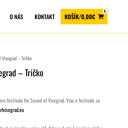
O NÁS
KONTAKT
KOŠÍK/
0,00
€
 Visegrad – Tričko
egrad – Tričko
om festivalu Nu Sound of Visegrad. Viac o festivale sa
fvisegrad.eu