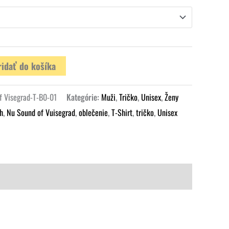
ridať do košíka
f Visegrad-T-B0-01
Kategórie:
Muži
,
Tričko
,
Unisex
,
Ženy
h
,
Nu Sound of Vuisegrad
,
oblečenie
,
T-Shirt
,
tričko
,
Unisex