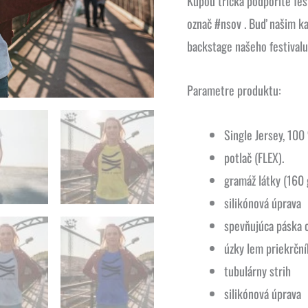
Kúpou trička podporíte fe
označ #nsov . Buď našim ka
backstage našeho festivalu
Parametre produktu:
Single Jersey, 100
potlač (FLEX).
gramáž látky (160
silikónová úprava
spevňujúca páska 
úzky lem priekrční
tubulárny strih
silikónová úprava