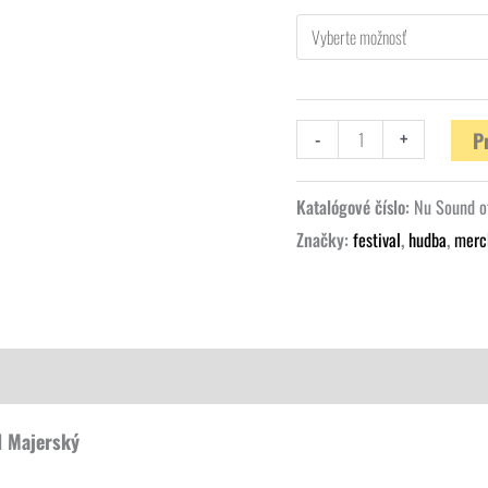
-
+
P
Katalógové číslo:
Nu Sound o
Značky:
festival
,
hudba
,
merc
d Majerský