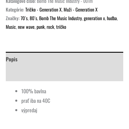
Katalógové číslo:
Bomb The Music Industry - 001m
Kategórie:
Tričko - Generation X
,
Muži - Generation X
Značky:
70´s
,
80´s
,
Bomb The Music Industry
,
generation x
,
hudba
,
Music
,
new wave
,
punk
,
rock
,
tričko
Popis
Ďalšie informácie
100% bavlna
prať iba na 40C
výpredaj