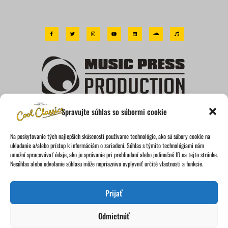
F
T
I
Y
L
S
M
a
w
n
o
i
o
u
c
i
s
u
n
u
s
e
t
t
t
k
n
i
b
t
a
u
e
d
c
o
e
g
b
d
c
o
r
r
e
i
l
k
a
n
o
-
m
u
f
d
Bratislava, Slovakia, EU
Spravujte súhlas so súbormi cookie
IČO: 46893911 | DIČ: 2023663565
Na poskytovanie tých najlepších skúseností používame technológie, ako sú súbory cookie na
www.mpproduction.eu
ukladanie a/alebo prístup k informáciám o zariadení. Súhlas s týmito technológiami nám
umožní spracovávať údaje, ako je správanie pri prehliadaní alebo jedinečné ID na tejto stránke.
Nesúhlas alebo odvolanie súhlasu môže nepriaznivo ovplyvniť určité vlastnosti a funkcie.
Prijať
Odmietnúť