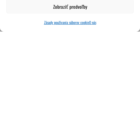
Zobraziť predvoľby
Zásady používania súborov cookie
O nás
Copyright © 2026 Cool Classics
Powered by: Music Press Production s.r.o. / Cool Classics