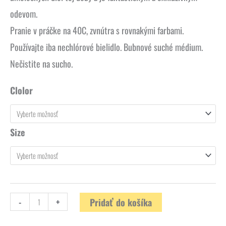
odevom.
Pranie v práčke na 40C, zvnútra s rovnakými farbami.
Používajte iba nechlórové bielidlo.
Bubnové suché médium.
Nečistite na sucho.
Clolor
Size
-
+
Pridať do košíka