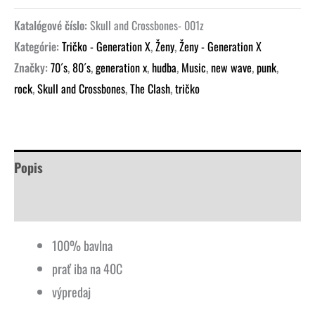
Katalógové číslo:
Skull and Crossbones- 001z
Kategórie:
Tričko - Generation X
,
Ženy
,
Ženy - Generation X
Značky:
70´s
,
80´s
,
generation x
,
hudba
,
Music
,
new wave
,
punk
,
rock
,
Skull and Crossbones
,
The Clash
,
tričko
Popis
Ďalšie informácie
100% bavlna
prať iba na 40C
výpredaj