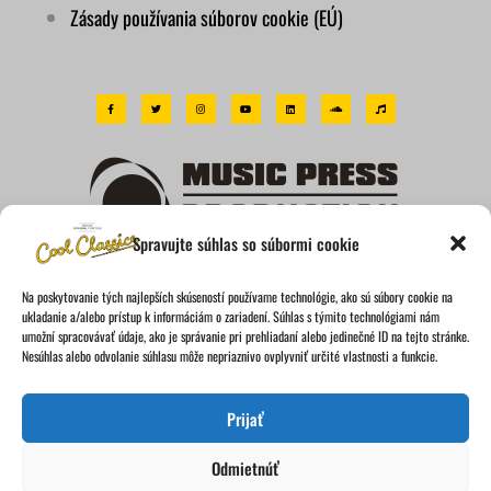
Zásady používania súborov cookie (EÚ)
F
T
I
Y
L
S
M
a
w
n
o
i
o
u
c
i
s
u
n
u
s
e
t
t
t
k
n
i
b
t
a
u
e
d
c
o
e
g
b
d
c
o
r
r
e
i
l
k
a
n
o
-
m
u
f
d
Spravujte súhlas so súbormi cookie
Bratislava, Slovakia, EU
Na poskytovanie tých najlepších skúseností používame technológie, ako sú súbory cookie na
IČO: 46893911 | DIČ: 2023663565
ukladanie a/alebo prístup k informáciám o zariadení. Súhlas s týmito technológiami nám
umožní spracovávať údaje, ako je správanie pri prehliadaní alebo jedinečné ID na tejto stránke.
www.mpproduction.eu
Nesúhlas alebo odvolanie súhlasu môže nepriaznivo ovplyvniť určité vlastnosti a funkcie.
Prijať
Odmietnúť